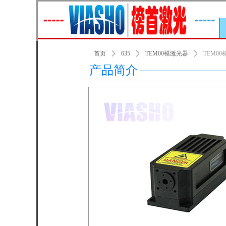
首页
ꄲ
635
ꄲ
TEM00模激光器
ꄲ
TEM00
产品简介