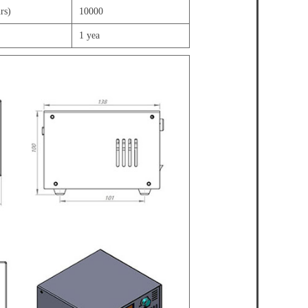
rs)
10000
1 yea