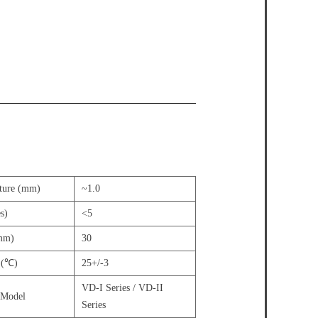
ure (mm)
~1.0
s)
<5
mm)
30
 (℃)
25+/-3
VD-I Series / VD-II
Model
Series