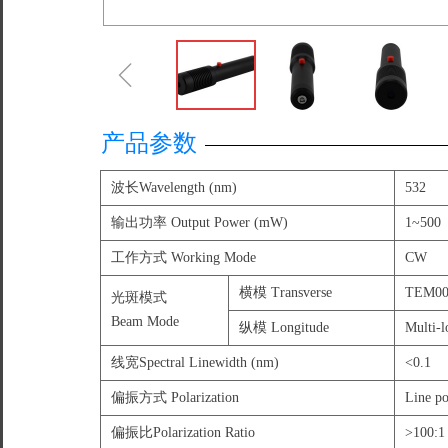
ꁆ
产品参数
波长Wavelength (nm)
532
输出功率 Output Power (mW)
1~500
工作方式 Working Mode
CW
横模 Transverse
TEM0
光斑模式
Beam Mode
纵模 Longitude
Multi-l
线宽Spectral Linewidth (nm)
<0.1
偏振方式 Polarization
Line po
偏振比Polarization Ratio
>100:1