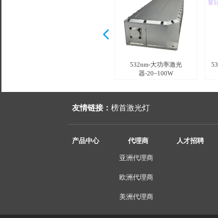
넳
532nm-单纵模激光
375nm普通激光器
532nm-大功率激光
5
器-1~500mW +
1~300mW +
器-20~100W
友情链接：
榜首激光灯
产品中心
代理商
人才招聘
亚洲代理商
欧洲代理商
美洲代理商