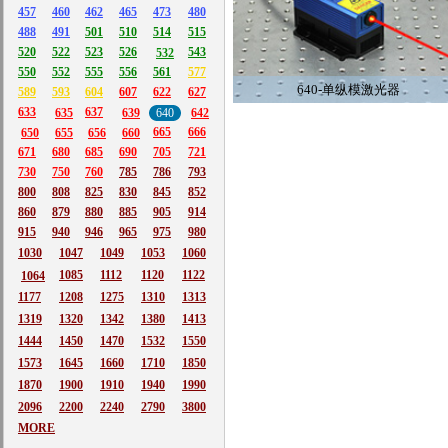
457
460
462
465
473
480
488
491
501
510
514
515
520
522
523
526
543
532
550
552
555
556
561
577
640-单纵模激光器
589
593
604
607
622
627
633
637
635
639
640
642
665
666
650
655
656
660
671
680
685
690
705
721
730
750
760
785
786
793
800
808
825
830
845
852
860
879
880
885
905
914
915
940
946
965
975
980
1030
1047
1049
1053
1060
1085
1112
1120
1122
1064
1177
1208
1275
1310
1313
1319
1320
1342
1380
1413
1444
1450
1470
1532
1550
1573
1645
1660
1710
1850
1870
1900
1910
1940
1990
2096
2200
2240
2790
3800
MORE