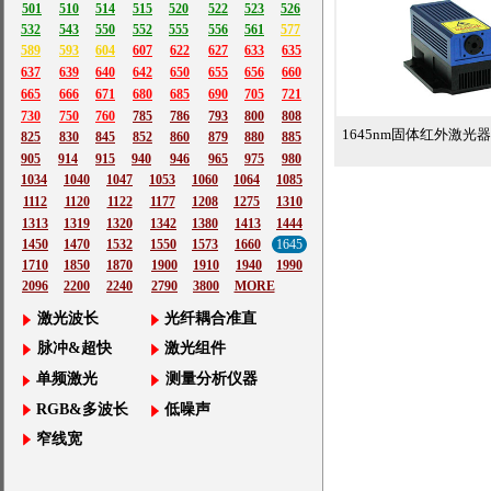
501
510
514
515
520
522
523
526
532
543
550
552
555
556
561
577
589
593
604
607
622
627
633
635
637
639
640
642
650
655
656
660
665
666
671
680
685
690
705
721
730
750
760
785
786
793
800
808
1645nm固体红外激光器1
825
830
845
852
860
879
880
885
905
914
915
940
946
965
975
980
1034
1040
1047
1053
1060
1064
1085
1112
1120
1122
1177
1208
1275
1310
1313
1319
1320
1342
1380
1413
1444
1450
1470
1532
1550
1573
1660
1645
1710
1850
1870
1900
1910
1940
1990
2096
2200
2240
2790
3800
MORE
激光波长
光纤耦合准直
脉冲&超快
激光组件
单频激光
测量分析仪器
RGB&多波长
低噪声
窄线宽