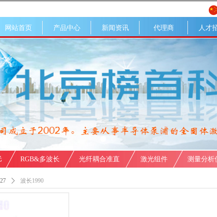
网站首页
产品中心
新闻资讯
代理商
人才
光
RGB&多波长
光纤耦合准直
激光组件
测量分析
27
ꄲ
波长1990