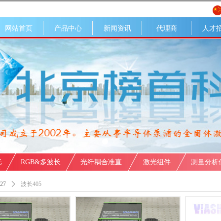
网站首页
产品中心
新闻资讯
代理商
人才
光
RGB&多波长
光纤耦合准直
激光组件
测量分析
27
ꄲ
波长405