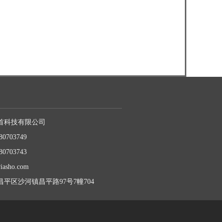
首科技有限公司
80703749
80703743
iasho.com
平区沙河镇昌平路97号7幢704