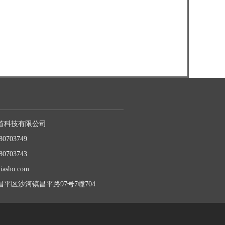
首科技有限公司
80703749
80703743
iasho.com
平区沙河镇昌平路97号7幢704