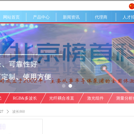
网站首页
产品中心
新闻资讯
代理商
人才
光
RGB&多波长
光纤耦合准直
激光组件
测量分析
27
ꄲ
波长860