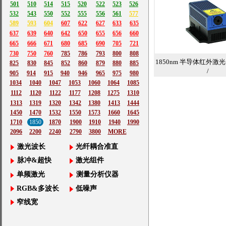
501
510
514
515
520
522
523
526
532
543
550
552
555
556
561
577
589
593
604
607
622
627
633
635
637
639
640
642
650
655
656
660
665
666
671
680
685
690
705
721
730
750
760
785
786
793
800
808
1850nm 半导体红外激光
825
830
845
852
860
879
880
885
/
905
914
915
940
946
965
975
980
1034
1040
1047
1053
1060
1064
1085
1112
1120
1122
1177
1208
1275
1310
1313
1319
1320
1342
1380
1413
1444
1450
1470
1532
1550
1573
1660
1645
1710
1850
1870
1900
1910
1940
1990
2096
2200
2240
2790
3800
MORE
激光波长
光纤耦合准直
脉冲&超快
激光组件
单频激光
测量分析仪器
RGB&多波长
低噪声
窄线宽